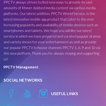
PPCTV always strives to find new ways to provide its vast
amounts of Khmer dubbed media content via various media
platforms. Our latest addition, PPCTV World Service, is the
latest innovative mobile app product that cater to the ever
increasing popularity and availability of mobile devices such as
smartphones and tablets. We hope you will like our latest
service in which we have prepared and curated popular dramas
and variety shows for your entertainment as well as provide
our popular PPCTV in-house channels PPCTV 1, 6, 9 and 10 via
this new platform. Thank you for always staying and supporting
us!
PPCTV Management
.
SOCIAL NETWORKS
USEFUL LINKS
Privacy Policy
Terms and Conditions