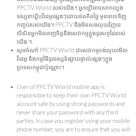
PPCTV World របស់យើង។ អ្នកប្រើអាចសាកល្បង
ទស្សនាឃ្លីបវីដេអូផ្សេងៗដោយឥតគិតថ្លៃ មុនពេលទិញ
កញ្ចប់របស់យើង។ PPCTV នឹងមិនសងលុយវិញទេ
បើសិនអ្នកមិនពេញចិត្តនឹងសេវាកម្មក្នុងទូរសព្ទដៃរបស់
យើង ។
សូមចំណាំ PPCTV World ជាសេវាកម្មបង់លុយមើល
វីដេអូ និងកម្មវិធីទូរទស្សន៍ផ្សាយផ្ទាល់ផ្សេងៗក្នុង
ប្រទេសកម្ពុជាប៉ុណ្ណោះ។
User of PPCTV World mobile app is
responsible to keep their own PPCTV World
account safe by using strong passwords and
never share your password with any third
parties. In case you register using your mobile
phone number, you are to ensure that you will