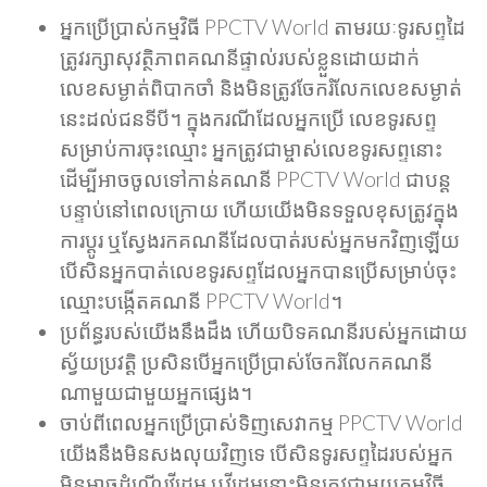
អ្នកប្រើប្រាស់កម្មវិធី PPCTV World តាមរយៈទូរសព្ទដៃ
ត្រូវរក្សាសុវត្ថិភាពគណនីផ្ទាល់របស់ខ្លួនដោយដាក់
លេខសម្ងាត់ពិបាកចាំ និងមិនត្រូវចែករំលែកលេខសម្ងាត់
នេះដល់ជនទីបី។ ក្នុងករណីដែលអ្នកប្រើ លេខទូរសព្ទ
សម្រាប់ការចុះឈ្មោះ អ្នកត្រូវជាម្ចាស់លេខទូរសព្ទនោះ
ដើម្បីអាចចូលទៅកាន់គណនី PPCTV World ជាបន្ត
បន្ទាប់នៅពេលក្រោយ ហើយយើងមិនទទួលខុសត្រូវក្នុង
ការប្តូរ ឬស្វែងរកគណនីដែលបាត់របស់អ្នកមកវិញឡើយ
បើសិនអ្នកបាត់លេខទូរសព្ទដែលអ្នកបានប្រើសម្រាប់ចុះ
ឈ្មោះបង្កើតគណនី PPCTV World។
ប្រព័ន្ធរបស់យើងនឹងដឹង ហើយបិទគណនីរបស់អ្នកដោយ
ស្វ័យប្រវត្តិ ប្រសិនបើអ្នកប្រើប្រាស់ចែករំលែកគណនី
ណាមួយជាមួយអ្នកផ្សេង។
ចាប់ពីពេលអ្នកប្រើប្រាស់ទិញសេវាកម្ម PPCTV World
យើងនឹងមិនសងលុយវិញទេ បើសិនទូរសព្ទដៃរបស់អ្នក
មិនអាចដំណើរវីដេអូ ឬវីដេអូនោះមិនត្រូវជាមួយកម្មវិធី