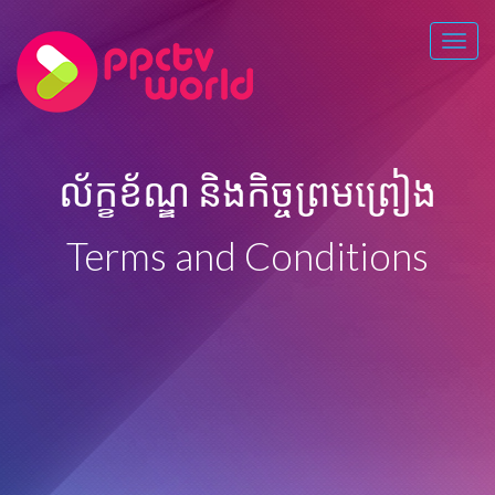
HOME
ល័ក្ខខ័ណ្ឌ និងកិច្ចព្រមព្រៀង
BUY VIP PACKAGE
ABOUT
Terms and Conditions
INSTRUCTIONS
BUY NOW